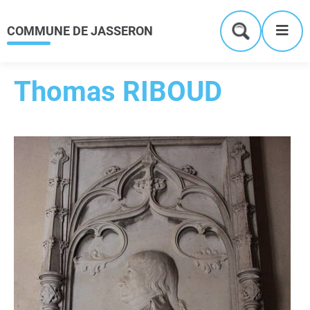
Menu
Contenu
Recherche
Me
COMMUNE DE JASSERON
Formulaire
de
recherche
Thomas RIBOUD