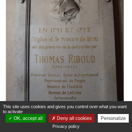
This site uses cookies and gives you control over what you want
CATÉGORIE :
PERSONNAGES HISTORIQUES
to activate
OK, accept all
Deny all cookies
Personalize
Thomas Philibert Riboud
, né le 24 octobre 1755
Privacy policy
à Bourg-en-Bresse et mort le 6 août 1835 à