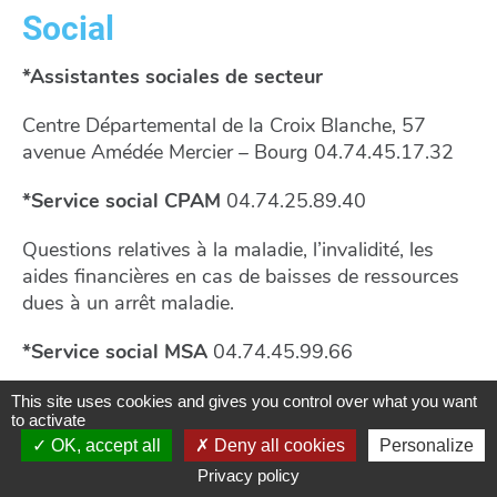
Social
*Assistantes sociales de secteur
Centre Départemental de la Croix Blanche, 57
avenue Amédée Mercier – Bourg 04.74.45.17.32
*Service social CPAM
04.74.25.89.40
Questions relatives à la maladie, l’invalidité, les
aides financières en cas de baisses de ressources
dues à un arrêt maladie.
*Service social MSA
04.74.45.99.66
Salariés secteur agricole
This site uses cookies and gives you control over what you want
to activate
*Centre Local d’Information et de Coordination -
OK, accept all
Deny all cookies
Personalize
CLIC
04.74.22.11.11
Privacy policy