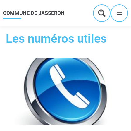
Menu
Contenu
Recherche
Me
COMMUNE DE JASSERON
Formulaire
de
recherche
Les numéros utiles