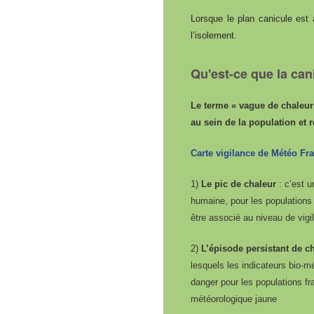
Lorsque le plan canicule est 
l’isolement.
Qu'est-ce que la ca
Le terme « vague de chaleur
au sein de la population et 
Carte vigilance de Météo Fr
1)
Le pic de chaleur
: c’est u
humaine, pour les populations f
être associé au niveau de vig
2)
L’épisode persistant de ch
lesquels les indicateurs bio-
danger pour les populations fr
météorologique jaune