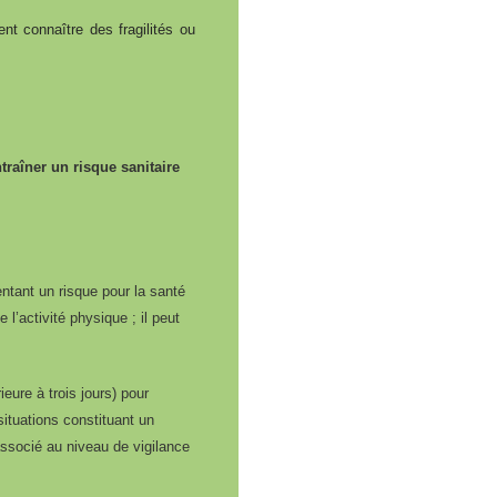
nt connaître des fragilités ou
raîner un risque sanitaire
ntant un risque pour la santé
l’activité physique ; il peut
ure à trois jours) pour
ituations constituant un
associé au niveau de vigilance