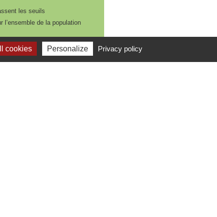
ssent les seuils
ur l’ensemble de la population
l cookies
Personalize
Privacy policy
e géographique, à fort impact
e.