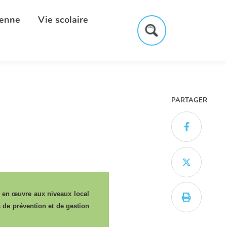
yenne
Vie scolaire
Formulaire
de
recherche
PARTAGER


re en œuvre aux niveaux local

es de prévention et de gestion