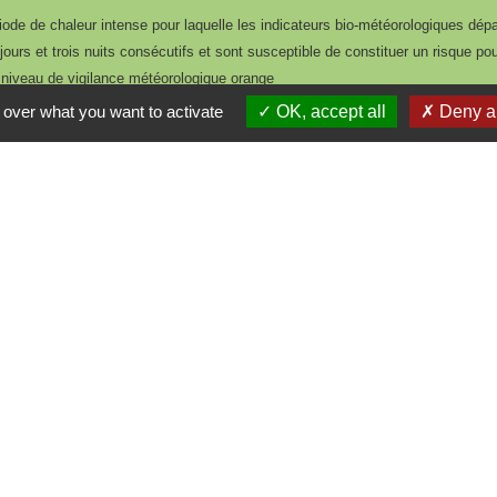
ode de chaleur intense pour laquelle les indicateurs bio-météorologiques dépa
ours et trois nuits consécutifs et sont susceptible de constituer un risque po
 niveau de vigilance météorologique orange
 over what you want to activate
OK, accept all
Deny al
’est une canicule exceptionnelle par sa durée, son intensité, son étendu
fets collatéraux ; elle est associée au niveau de vigilance météorologique roug
lance, des réponses graduées pourront être mises en œuvre :
icipaux
utien
re gratui
t
 canicule »
sées sur le
Registre Communal de Prévention
climatisées
ourtoisie
Plus d'informations