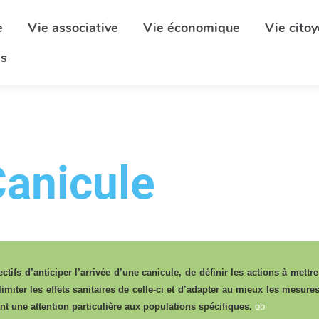
e
Vie associative
Vie économique
Vie cito
s
Canicule
ctifs d’anticiper l’arrivée d’une canicule, de définir les actions à mett
limiter les effets sanitaires de celle-ci et d’adapter au mieux les mesur
ant une attention particulière aux populations spécifiques.
ob