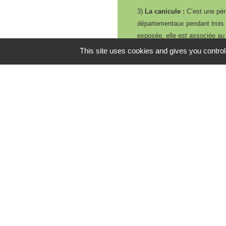
3)
La canicule :
C’est une péri
départementaux pendant trois j
exposée, elle est associée au
This site uses cookies and gives you control
4)
La canicule extrême :
C
sanitaire, avec apparition d’ef
En fonction du niveau de vigi
A
streinte des services mun
Appels téléphoniques de so
O
uverture des piscines à tit
D
ésignation d’un « référent
S
uivi des personnes recen
M
ise à disposition de salle
e
Organisation de visites de c