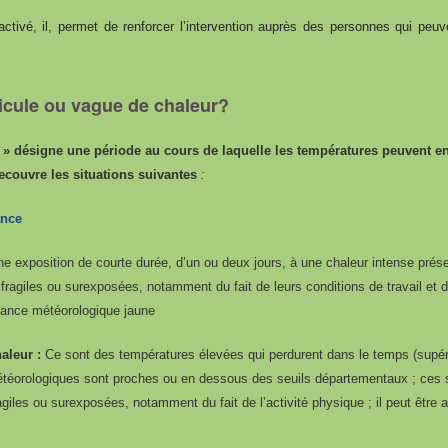
activé, il, permet de renforcer l’intervention auprès des personnes qui peuve
nicule ou vague de chaleur?
 » désigne une période au cours de laquelle les températures peuvent ent
recouvre les situations suivantes
:
ance
ne exposition de courte durée, d’un ou deux jours, à une chaleur intense prése
ragiles ou surexposées, notamment du fait de leurs conditions de travail et de 
ilance météorologique jaune
aleur :
Ce sont des températures élevées qui perdurent dans le temps (supérie
météorologiques sont proches ou en dessous des seuils départementaux ; ces s
agiles ou surexposées, notamment du fait de l’activité physique ; il peut être 