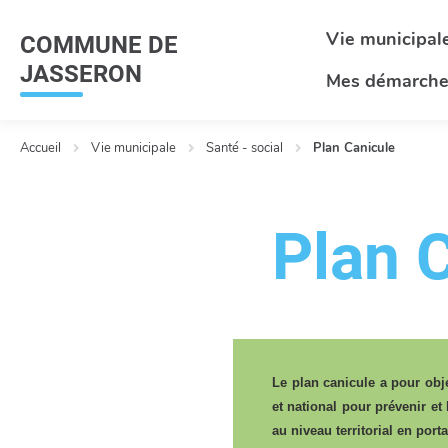
Menu
Contenu
Recherche
Vie municipal
COMMUNE DE
JASSERON
Mes démarche
Accueil
Vie municipale
Santé - social
Plan Canicule
Plan 
Le plan canicule
a pour obje
et national pour prévenir et 
au niveau territorial en port