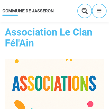
Menu
Contenu
Recherche
Me
COMMUNE DE JASSERON
Formulaire
de
recherche
Association Le Clan
Fél'Ain