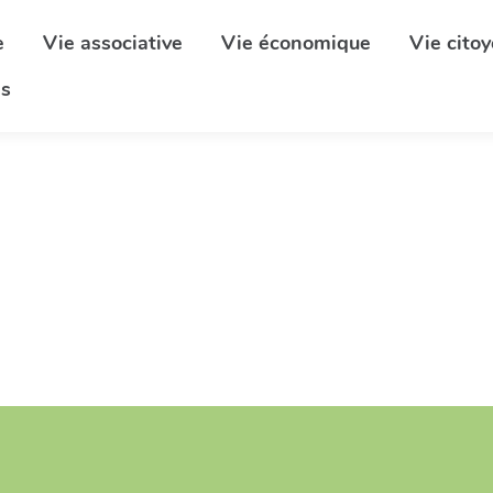
e
Vie associative
Vie économique
Vie cito
s