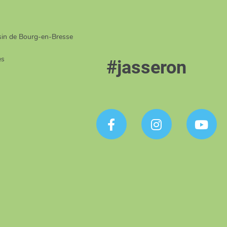
in de Bourg-en-Bresse
es
#jasseron
Facebook
Instagram
YouTube


