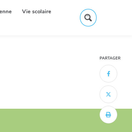
yenne
Vie scolaire
Formulaire
de
recherche
PARTAGER


